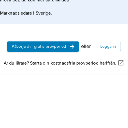
Prova det, du kommer att gilla det!
Marknadsledare i Sverige.
eller
Påbörja din gratis provperiod
Logga in
Är du lärare? Starta din kostnadsfria provperiod härifrån.