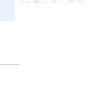
Dante Alighieri
, född i maj 1265, död
13 eller 14 september 1321,
florentinsk författare, Italiens
nationalskald.
Xenofon,
grekiska
Xenophō´n
, född
cirka 428, död 354 f.Kr., athensk
militär och författare.
italienska,
romanskt språk som talas
som modersmål av cirka 59 miljoner
(2022), varav 54 miljoner i Italien.
Odysseus
, i berättelserna om det
trojanska kriget kung av Ithaka, son
till Laertes och Antikleia, make till
Penelope och far till Telemachos.
Heidenstam, Verner von,
född 6 juli
1859, död 20 maj 1940, författare,
ledamot av Svenska Akademien från