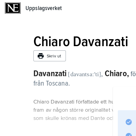
Uppslagsverket
Uppslagsverket
Chiaro Davanzati
Skriv ut
Davanzati
Chiaro,
,
fö
[davantsa:ʹti]
från Toscana.
Chiaro Davanzati författade ett hundratal dik
fram av någon större originalitet var Davanz
som skulle krönas med Dante och Petrarca