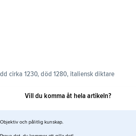
dd cirka 1230, död 1280, italiensk diktare
Vill du komma åt hela artikeln?
ter, de flesta sonetter. Trots att hans verk inte bärs
ati en av föregångarna till den litterära guldålder
.
Objektiv och pålitlig kunskap.