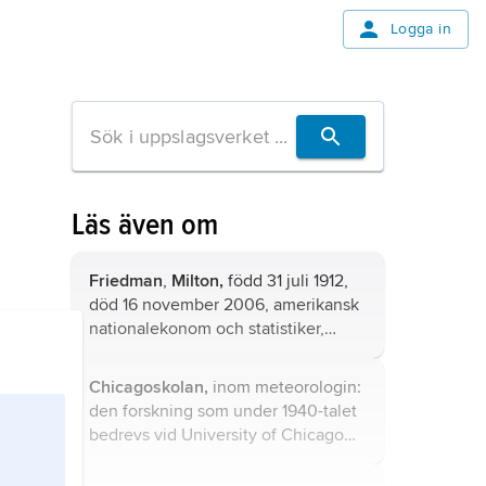
Logga in
Läs även om
Friedman
,
Milton,
född 31 juli 1912,
död 16 november 2006, amerikansk
nationalekonom och statistiker,
professor vid universitetet i Chicago
1948–77, mottagare av Sveriges
Chicagoskolan,
inom meteorologin:
Riksbanks pris i ekonomisk
den forskning som under 1940-talet
vetenskap till Alfred Nobels minne
bedrevs vid University of Chicago
1976.
under ledning av svensken C.G.
Rossby tillsammans med flera andra,