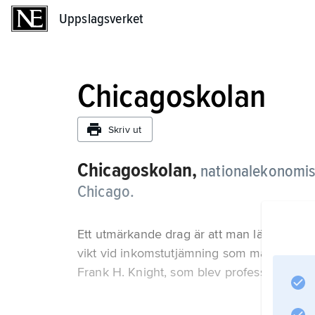
Uppslagsverket
Uppslagsverket
Chicagoskolan
Skriv ut
Chicagoskolan,
nationalekonomisk
Chicago.
Ett utmärkande drag är att man lägger relativt
vikt vid inkomstutjämning som mål för ekono
Frank H. Knight, som blev professor vid Un