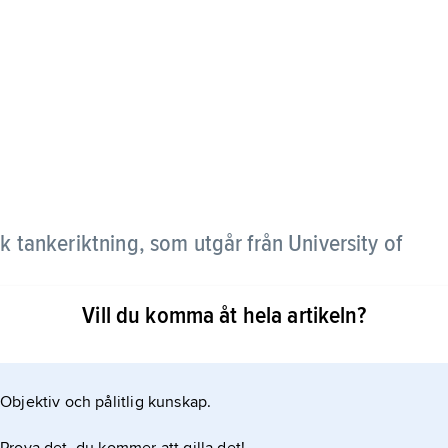
 tankeriktning, som utgår från University of
Vill du komma åt hela artikeln?
 stor vikt vid individuell frihet och relativt liten
misk politik. Denna inställning utgår bl.a. från
iversity of Chicago 1928.
Objektiv och pålitlig kunskap.