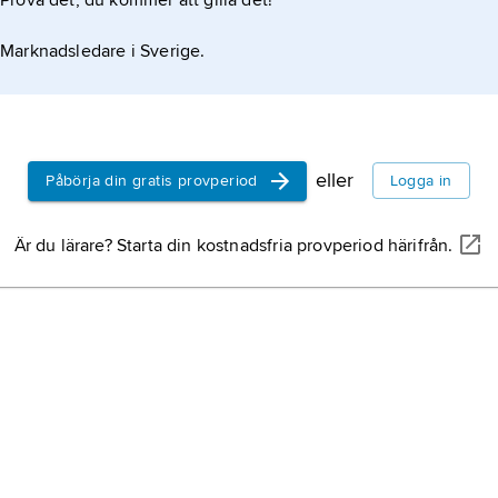
Prova det, du kommer att gilla det!
Marknadsledare i Sverige.
eller
Påbörja din gratis provperiod
Logga in
Är du lärare? Starta din kostnadsfria provperiod härifrån.