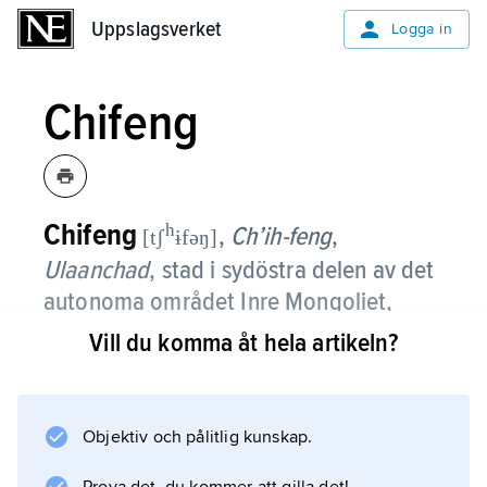
Uppslagsverket
Uppslagsverket
Logga in
Chifeng
Chifeng
h
,
Ch’ih-feng
,
[tʃ
ɨfəŋ]
Ulaanchad
,
stad i sydöstra delen av det
autonoma området Inre Mongoliet,
norra Kina; 902 300 invånare (2010).
Vill du komma åt hela artikeln?
Chifeng är sedan gammalt ett centrum för
mongolernas handel med kött, hudar, skinn
Objektiv och pålitlig kunskap.
och boskap, och staden har spelat en viktig
roll för kinesernas kontakter med grannfolk i