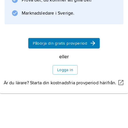
Prova det, du kommer att gilla det!
norr.
Marknadsledare i Sverige.
Information om artikeln
Påbörja din gratis provperiod
eller
Logga in
Är du lärare? Starta din kostnadsfria provperiod härifrån.