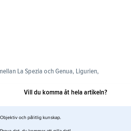
mellan La Spezia och Genua, Ligurien,
Vill du komma åt hela artikeln?
terosso al Mare, Vernazza, Corniglia, Manarola och
ska, bilfria byarna och det terrasserade landskapet
ulärt turistmål. Området är sedan 1997 upptaget på
Objektiv och pålitlig kunskap.