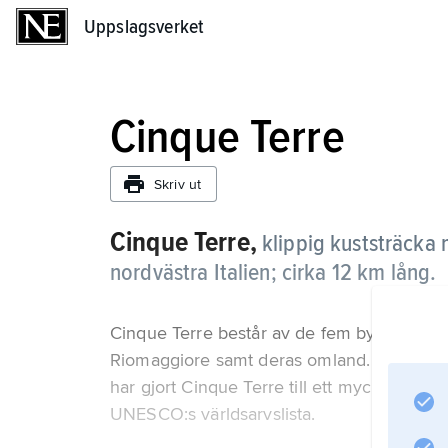
Uppslagsverket
Uppslagsverket
Cinque Terre
Skriv ut
Cinque Terre,
klippig kuststräcka 
nordvästra Italien; cirka 12 km lång.
Cinque Terre består av de fem byarna Mon
Riomaggiore samt deras omland. De pittore
har gjort Cinque Terre till ett mycket pop
UNESCO:s världsarvslista.