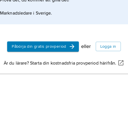
Prova det, du kommer att gilla det!
Marknadsledare i Sverige.
eller
Påbörja din gratis provperiod
Logga in
Är du lärare? Starta din kostnadsfria provperiod härifrån.