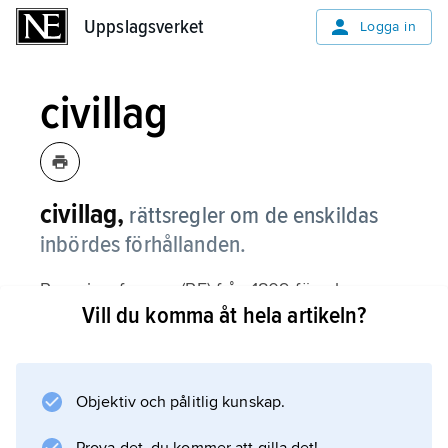
Uppslagsverket
Uppslagsverket
Logga in
civillag
civillag,
rättsregler om de enskildas
inbördes förhållanden.
Regeringsformen (RF) från 1809 föreskrev
Vill du komma åt hela artikeln?
”allmän civil- och kriminallag” som kärnan i
lagstiftningsmakten. RF från 1974 har inget
sådant begrepp men slår fast att ”föreskrifter
om enskildas personliga ställning samt om
Objektiv och pålitlig kunskap.
deras personliga och ekonomiska