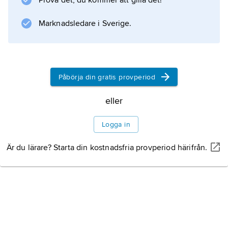
Prova det, du kommer att gilla det!
förhållanden inbördes meddelas genom lag”,
dvs. av riksdagen.
Marknadsledare i Sverige.
Information om artikeln
Påbörja din gratis provperiod
eller
Logga in
Är du lärare? Starta din kostnadsfria provperiod härifrån.