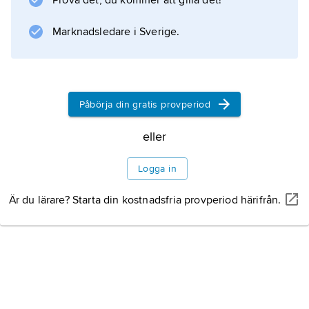
Prova det, du kommer att gilla det!
Marknadsledare i Sverige.
Påbörja din gratis provperiod
eller
Logga in
Är du lärare? Starta din kostnadsfria provperiod härifrån.