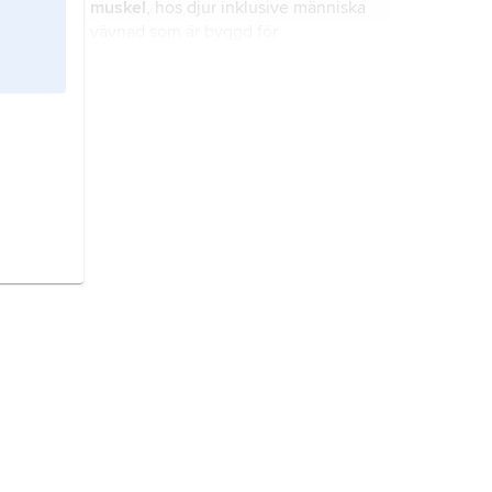
muskel
, hos djur inklusive människa
vävnad som är byggd för
sammandragning (kontraktion) och
som utför kroppens rörelser samt
formförändring av kroppens organ.
djur,
Animalia
, ett rike organismer
som lever av att äta andra, levande
eller döda, organismer.
kambrium
, geologisk period, ca
542–488 miljoner år före nutid, även
namn på det geologiska system
(lagerföljd) som bildades under den
kambriska perioden.
bakterier
,
Bacteria
, domän
prokaryota organismer
.
skelett
, struktur med stödfunktion,
framför allt i djurkroppar men även
inuti celler (se
cellskelett
).