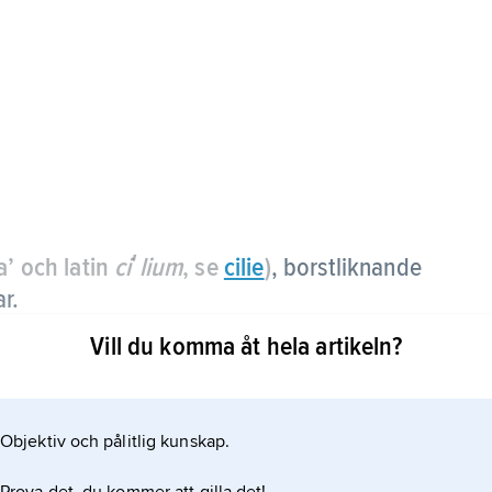
a’ och latin
ciʹlium
, se
cilie
)
, borstliknande
r.
Vill du komma åt hela artikeln?
anism för nässelkapseln: när den retas sprängs
råd krängs ut.
Objektiv och pålitlig kunskap.