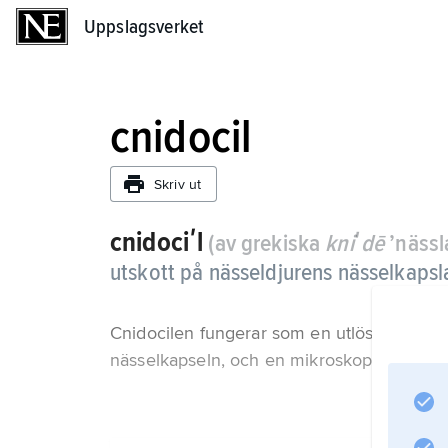
Uppslagsverket
Uppslagsverket
cnidocil
Skriv ut
cnidociʹl
(av grekiska
kniʹdē
’nässl
utskott på nässeldjurens nässelkapsla
Cnidocilen fungerar som en utlösningsmek
nässelkapseln, och en mikroskopiskt tunn t