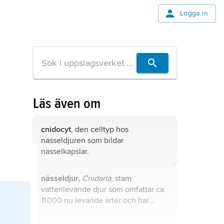
Logga in
Läs även om
cnidocyt
, den celltyp hos
nässeldjuren som bildar
nässelkapslar.
nässeldjur,
Cnidaria
, stam
vattenlevande djur som omfattar ca
11 000 nu levande arter och har
världsvid utbredning i alla hav.