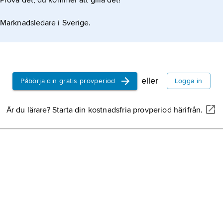
Prova det, du kommer att gilla det!
Marknadsledare i Sverige.
eller
Påbörja din gratis provperiod
Logga in
Är du lärare? Starta din kostnadsfria provperiod härifrån.