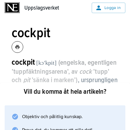
Uppslagsverket
Uppslagsverket
Logga in
cockpit
cockpit
(engelska, egentligen
[kɔʹkpit]
’tuppfäktningsarena’, av
cock
’tupp’
och
pit
’sänka i marken’)
,
ursprungligen
tuppfäktningsarena, senare även
Vill du komma åt hela artikeln?
besättningsutrymme ombord i fartyg
och från tidigt 1900-tal benämning på
förarplatsen i ett flygplan.
Objektiv och pålitlig kunskap.
Öppen cockpit kallas ofta