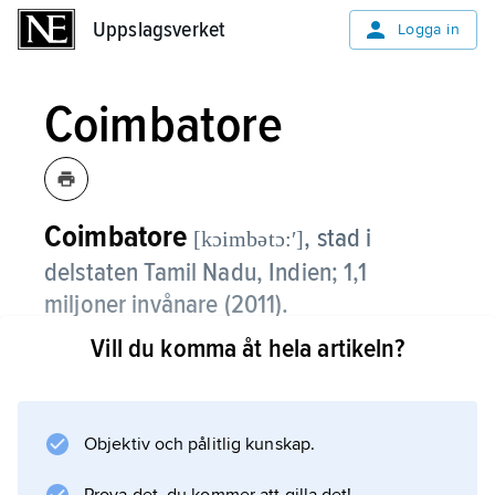
Uppslagsverket
Uppslagsverket
Logga in
Coimbatore
Coimbatore
,
stad i
[kɔimbətɔ:ʹ]
delstaten Tamil Nadu, Indien; 1,1
miljoner invånare (2011).
Vill du komma åt hela artikeln?
Coimbatore är centrum i ett bördigt och
kuperat platålandskap (som högst 900 m ö.h.),
och industrin är främst inriktad på förädling av
omlandets jordbruksprodukter. Här finns bl.a.
Objektiv och pålitlig kunskap.
bomullsspinnerier, livsmedelsindustri och