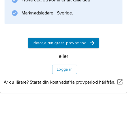
Prova det, du kommer att gilla det!
tillverkning av jordbruksredskap. Coimbatore
har även en stor mjukvaruindustri. Staden har
Marknadsledare i Sverige.
vidare teknisk högskola och
lantbrukshögskola.
Påbörja din gratis provperiod
Information om artikeln
eller
Logga in
Är du lärare? Starta din kostnadsfria provperiod härifrån.