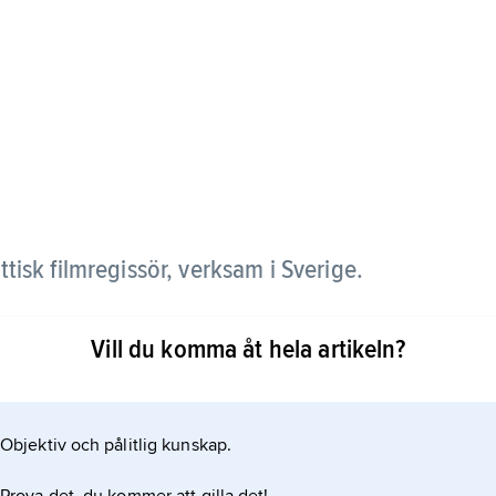
ttisk filmregissör, verksam i Sverige.
Vill du komma åt hela artikeln?
r som inträngande skildrar svenska miljöer och
Objektiv och pålitlig kunskap.