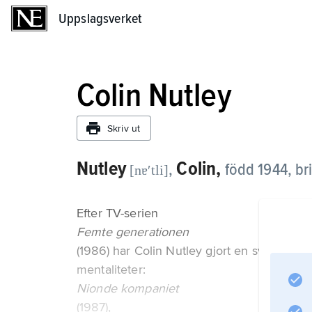
Uppslagsverket
Uppslagsverket
Colin Nutley
Skriv ut
Nutley
Colin,
,
född 1944, bri
[nɐʹtli]
Efter TV-serien
Femte generationen
(1986) har Colin Nutley gjort en svit filme
mentaliteter:
Nionde kompaniet
(1987),