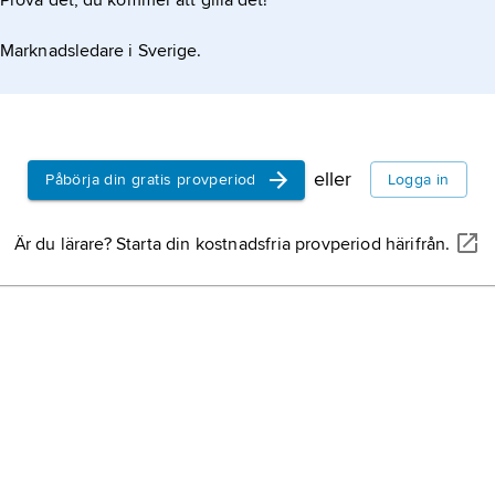
Prova det, du kommer att gilla det!
Marknadsledare i Sverige.
eller
Påbörja din gratis provperiod
Logga in
Är du lärare? Starta din kostnadsfria provperiod härifrån.