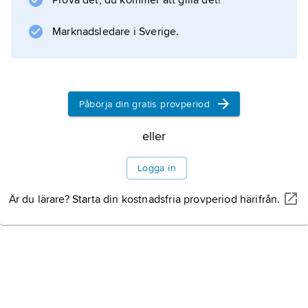
Prova det, du kommer att gilla det!
Information om artikeln
Marknadsledare i Sverige.
Påbörja din gratis provperiod
eller
Logga in
Är du lärare? Starta din kostnadsfria provperiod härifrån.