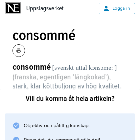
Uppslagsverket
Uppslagsverket
Logga in
consommé
consommé
[svenskt uttal kɔnsɔme:ʹ]
(franska, egentligen ’långkokad’)
,
stark, klar köttbuljong av hög kvalitet.
Vill du komma åt hela artikeln?
Den kan serveras som soppa, oftast med
något garnityr, t.ex. queneller, pastejer,
strimlade grönsaker eller finskuret kött.
Objektiv och pålitlig kunskap.