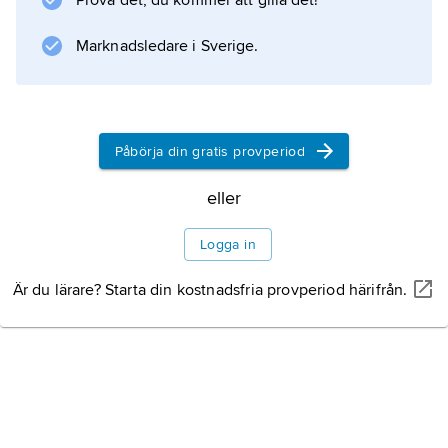
Prova det, du kommer att gilla det!
Marknadsledare i Sverige.
Påbörja din gratis provperiod
eller
Logga in
Är du lärare? Starta din kostnadsfria provperiod härifrån.