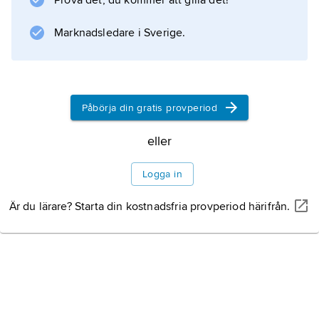
Prova det, du kommer att gilla det!
Marknadsledare i Sverige.
Påbörja din gratis provperiod
eller
Logga in
Är du lärare? Starta din kostnadsfria provperiod härifrån.