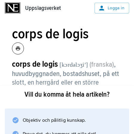
Uppslagsverket
Uppslagsverket
Logga in
corps de logis
corps de logis
(franska)
,
[kɔrdəlɔʒiʹ]
huvudbyggnaden, bostadshuset, på ett
slott, en herrgård eller en större
gårdsanläggning.
Vill du komma åt hela artikeln?
Objektiv och pålitlig kunskap.
Information om artikeln