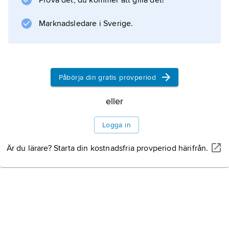
Prova det, du kommer att gilla det!
Information om artikeln
Marknadsledare i Sverige.
Påbörja din gratis provperiod
eller
Logga in
Är du lärare? Starta din kostnadsfria provperiod härifrån.