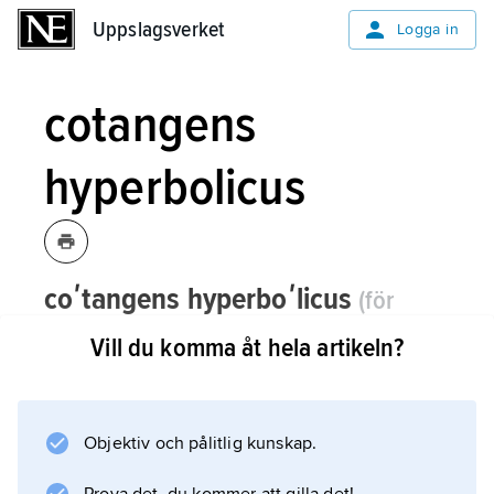
Uppslagsverket
Uppslagsverket
Logga in
cotangens
hyperbolicus
coʹtangens hyperboʹlicus
(för
etymologi, se
cotangens
och
hyperbol
)
,
Vill du komma åt hela artikeln?
matematisk funktion, se
hyperboliska
funktioner
.
Objektiv och pålitlig kunskap.