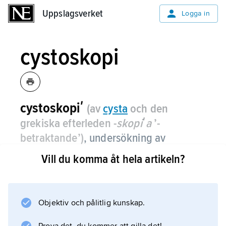
Uppslagsverket
Uppslagsverket
Logga in
cystoskopi
cystoskopiʹ
(av
cysta
och den
grekiska efterleden -
skopiʹa
’-
betraktande’)
,
undersökning av
urinblåsan med hjälp av cystoskop
Vill du komma åt hela artikeln?
(”rörkikare”), ett optiskt instrument
med belysning, som via urinröret förs in
i blåsan.
Objektiv och pålitlig kunskap.
Cystoskopin är den viktigaste undersökningen