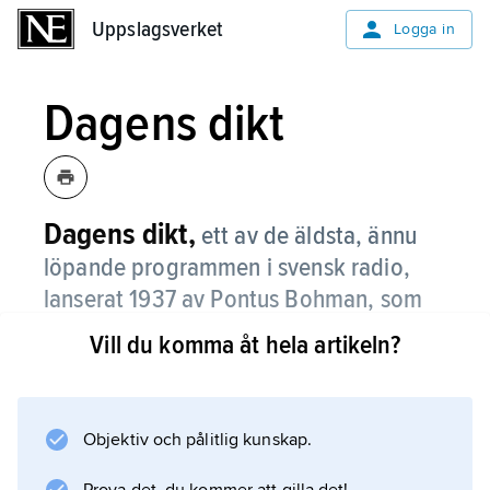
Uppslagsverket
Uppslagsverket
Logga in
Dagens dikt
Dagens dikt,
ett av de äldsta, ännu
löpande programmen i svensk radio,
lanserat 1937 av Pontus Bohman, som
också i flera decennier svarade för
Vill du komma åt hela artikeln?
urvalet ur svensk eller till svenska
översatt lyrik.
Objektiv och pålitlig kunskap.
Dikten, som omedelbart efter
Stadshusklockans tolvslag framförs av en