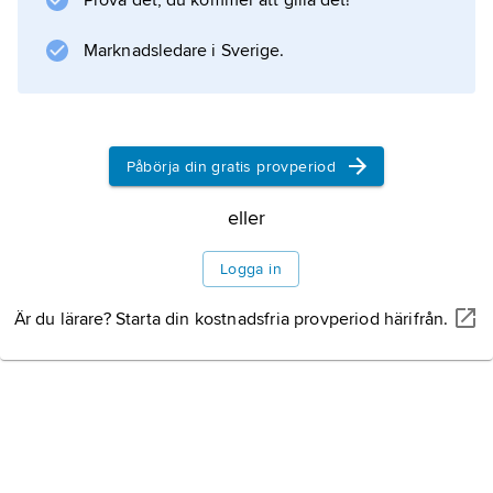
Prova det, du kommer att gilla det!
Marknadsledare i Sverige.
Information om artikeln
Påbörja din gratis provperiod
eller
Logga in
Är du lärare? Starta din kostnadsfria provperiod härifrån.