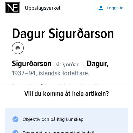
Uppslagsverket
Uppslagsverket
Logga in
Dagur Sigurðarson
Sigurðarson
Dagur,
,
[si:ʹɣɵrðar-]
1937–94, isländsk författare.
Dagur Sigurðarson debuterade med
Vill du komma åt hela artikeln?
diktsamlingen
Hlutabréf í sólarlaginu
(’En aktie i solnedgången’, 1958) och kämpade
mot borgerliga idéer och etik i flera
Objektiv och pålitlig kunskap.
diktsamlingar.