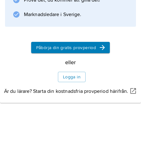
Information om artikeln
Prova det, du kommer att gilla det!
Marknadsledare i Sverige.
Påbörja din gratis provperiod
eller
Logga in
Är du lärare? Starta din kostnadsfria provperiod härifrån.