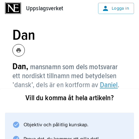
Uppslagsverket
Uppslagsverket
Logga in
Dan
Dan,
mansnamn som dels motsvarar
ett nordiskt tillnamn med betydelsen
’dansk’, dels är en kortform av
Daniel
.
Vill du komma åt hela artikeln?
Det är även ett namn av hebreiskt ursprung
med betydelsen ’domare’.
Objektiv och pålitlig kunskap.