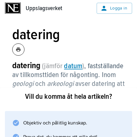
Uppslagsverket
Uppslagsverket
Logga in
datering
datering
(jämför
datum
)
,
fastställande
av tillkomsttiden för någonting. Inom
geologi
och
arkeologi
avser datering att
bestämma åldern hos föremål,
Vill du komma åt hela artikeln?
händelser eller bildningar, ofta i syfte att
upprätta en kronologi i jordens eller
människans historia.
Objektiv och pålitlig kunskap.
För sådan datering används en rad olika