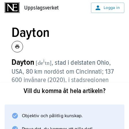
Uppslagsverket
Uppslagsverket
Logga in
Dayton
Dayton
i
,
stad i delstaten Ohio,
[de
tn]
USA, 80 km nordöst om Cincinnati; 137
600 invånare (2020), i stadsregionen
Dayton–Springfield 814 000 invånare.
Vill du komma åt hela artikeln?
Dayton är ett viktigt handels- och
industricentrum. Stadens industrier har delvis
Objektiv och pålitlig kunskap.
utvecklats ur ”egna” uppfinningar. Så går
exempelvis det världsledande företaget NCR