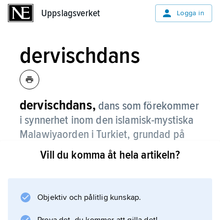
Uppslagsverket
Uppslagsverket
Logga in
dervischdans
dervischdans,
dans som förekommer
i synnerhet inom den islamisk-mystiska
Malawiyaorden i Turkiet, grundad på
1200-talet av den persiske författaren
Vill du komma åt hela artikeln?
Jalal ad-Din Rumi.
Dansen ingår i kulten och kännetecknas av
virvlande rörelse och utbredda armar med en
Objektiv och pålitlig kunskap.
hand vänd mot himlen, den andra mot jorden.