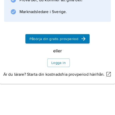
Prova det, du kommer att gilla det!
Dansen framkallar en känsla av att själen
lämnar kroppen och förenar sig med det
Marknadsledare i Sverige.
astrala, cirklande bland stjärnor och planeter.
Litteraturanvisning
Påbörja din gratis provperiod
eller
Information om artikeln
Logga in
Är du lärare? Starta din kostnadsfria provperiod härifrån.