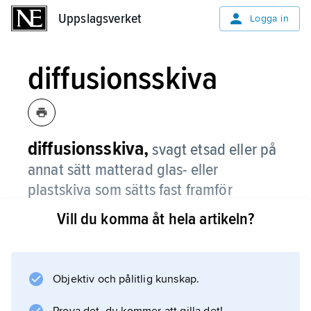
Uppslagsverket
Uppslagsverket
Logga in
diffusionsskiva
diffusionsskiva,
svagt etsad eller på
annat sätt matterad glas- eller
plastskiva som sätts fast framför
kameraobjektivet.
Vill du komma åt hela artikeln?
Diffusionsskivan sprider en del av de
bildalstrande ljusstrålarna vilket ger upphov till
en mjuktecknad bild. På blixt ger den ett
Objektiv och pålitlig kunskap.
mjukare ljus och en större ljusspridning.