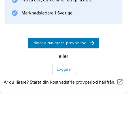
Prova det, du kommer att gilla det!
Marknadsledare i Sverige.
Information om artikeln
Påbörja din gratis provperiod
eller
Logga in
Är du lärare? Starta din kostnadsfria provperiod härifrån.