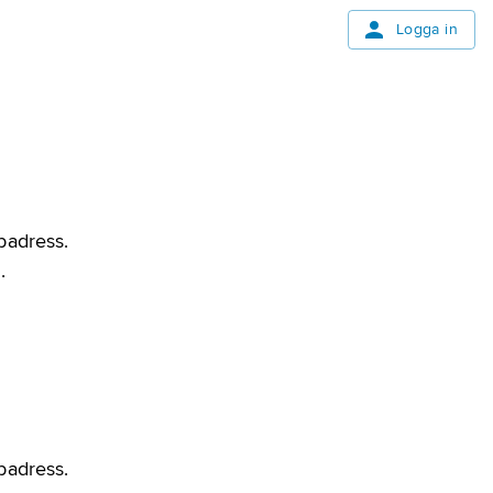
Logga in
bbadress.
.
bbadress.