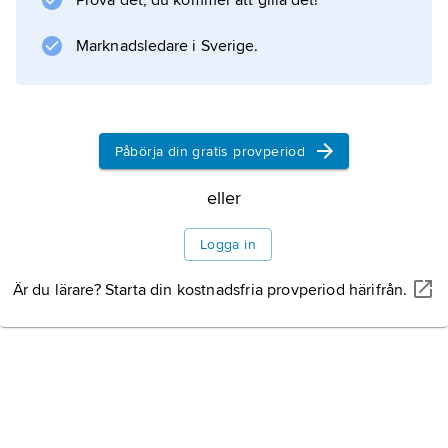
Prova det, du kommer att gilla det!
Arten, som härstammar från Mellan- och
Sydamerika, odlas ofta som
Marknadsledare i Sverige.
Information om artikeln
Påbörja din gratis provperiod
eller
Logga in
Är du lärare? Starta din kostnadsfria provperiod härifrån.