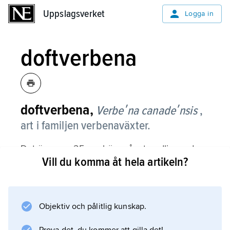
Uppslagsverket
Uppslagsverket
Logga in
doftverbena
doftverbena,
Verbeʹna canadeʹnsis
,
art i familjen verbenaväxter.
Det är en ca 25 cm hög, något nedliggande,
Vill du komma åt hela artikeln?
flerårig ört med motsatta, lansettlika till
äggrunda, något tandade blad. Blommorna,
som är lilafärgade, violetta, rosenröda eller
vita och 1–2 cm breda, sitter samlade i täta
Objektiv och pålitlig kunskap.
klasar. Växten blommar under juni–oktober.