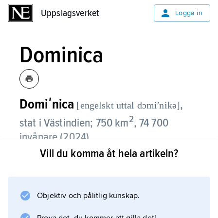
Uppslagsverket
Uppslagsverket
Logga in
Dominica
Domiʹnica
,
[engelskt uttal dɔmiʹnikə]
2
stat i Västindien; 750 km
, 74 700
invånare (2024).
Vill du komma åt hela artikeln?
Dominica ingår i ögruppen Små Antillerna.
Huvudstad är Roseau (14 700 invånare, 2012).
Inledning
Objektiv och pålitlig kunskap.