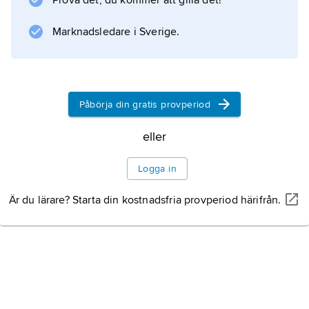
Prova det, du kommer att gilla det!
Natur
Marknadsledare i Sverige.
Naturskydd
Befolkning
Påbörja din gratis provperiod
eller
Språk
Logga in
Religion
Är du lärare? Starta din kostnadsfria provperiod härifrån.
Utbildning
Sociala förhållanden