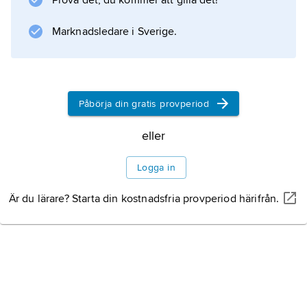
Prova det, du kommer att gilla det!
hans
A History of Western Music
Marknadsledare i Sverige.
(1960, från och med 3:e upplagan 1980
bearbetad av Claude V. Palisca, 1921–2001).
Påbörja din gratis provperiod
Information om artikeln
eller
Logga in
Är du lärare? Starta din kostnadsfria provperiod härifrån.