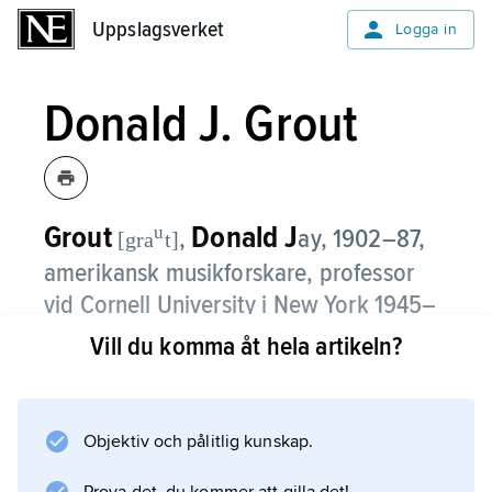
Uppslagsverket
Uppslagsverket
Logga in
Donald J. Grout
Grout
Donald J
u
,
ay,
1902–87,
[gra
t]
amerikansk musikforskare, professor
vid Cornell University i New York 1945–
70.
Vill du komma åt hela artikeln?
Donald J. Grout innehade flera viktiga
befattningar, bland annat såsom president i
Objektiv och pålitlig kunskap.
International Musicological Society (IMS)
1962–64. Mycket använd runtom i världen är