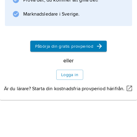
Prova det, du kommer att gilla det!
bevarade, t.ex. långt
a-, h
Marknadsledare i Sverige.
- och
w
-ljud samt
t
Påbörja din gratis provperiod
framför
eller
i
. Antalet långvokaler var fem. I Tsakonien
Logga in
nordöst om Sparta lever ännu doriska
dialektdrag kvar. Jämför
Är du lärare? Starta din kostnadsfria provperiod härifrån.
grekiska
.
Information om artikeln