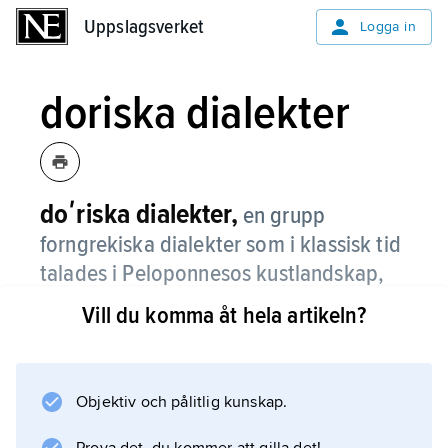
Uppslagsverket
Uppslagsverket
Logga in
doriska dialekter
doʹriska dialekter,
en grupp
forngrekiska dialekter som i klassisk tid
talades i Peloponnesos kustlandskap,
på de sydligaste öarna i Egeiska havet
Vill du komma åt hela artikeln?
samt i doriska kolonier som Kyrene och
Syrakusa.
Objektiv och pålitlig kunskap.
Som litteraturspråk användes de i körlyrik och
herdediktning. Flera ursprungliga drag var