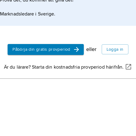
Prova det, du kommer att gilla det!
Marknadsledare i Sverige.
eller
Påbörja din gratis provperiod
Logga in
Är du lärare? Starta din kostnadsfria provperiod härifrån.