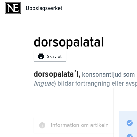
Uppslagsverket
Uppslagsverket
dorsopalatal
Skriv ut
dorsopalataʹl,
konsonantljud som 
linguae
) bildar förträngning eller a
Information om artikeln