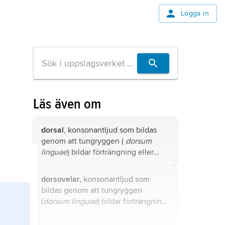
Logga in
Läs även om
dorsal
, konsonantljud som bildas
genom att tungryggen (
dorsum
linguae
) bildar förträngning eller
avspärrning vid någon del av
muntaket; se t.ex.
dorsopalatal
,
dorsovelar,
konsonantljud som
dorsouvular
och
dorsovelar
.
bildas genom att tungryggen
(
dorsum linguae
) bildar förträngning
eller avspärrning mot mjuka
gommen (
velum
).