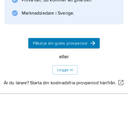
Prova det, du kommer att gilla det!
Marknadsledare i Sverige.
Påbörja din gratis provperiod
eller
Logga in
Är du lärare? Starta din kostnadsfria provperiod härifrån.