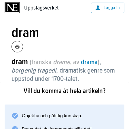
Uppslagsverket
Uppslagsverket
Logga in
dram
dram
(franska
drame
, av
drama
)
,
borgerlig tragedi
,
dramatisk genre som
uppstod under 1700-talet.
Vill du komma åt hela artikeln?
Den utgör ett försök att skapa en dramatyp i
gränsområdet mellan den traditionella
tragedin och komedin och kan behandla
allvarliga ämnen men utspelas i vardagliga,
Objektiv och pålitlig kunskap.
ofta borgerliga miljöer. Grundtonen i en dram