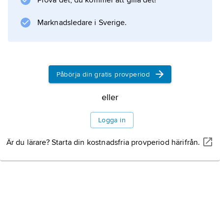
Prova det, du kommer att gilla det!
är vanligen sentimental och starkt
moraliserande. Genom att framvisa bilder av
Marknadsledare i Sverige.
dygdens seger och lastens undergång vill den
Litteraturanvisning
Påbörja din gratis provperiod
eller
Information om artikeln
Logga in
Är du lärare? Starta din kostnadsfria provperiod härifrån.