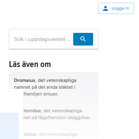
Logga in
Läs även om
Dromaius
, det vetenskapliga
namnet på det enda släktet i
fågelfamiljen
emuer
.
Capitonidae,
det vetenskapliga
namnet på fågelfamiljen skäggökar.
Cuculidae,
det vetenskapliga