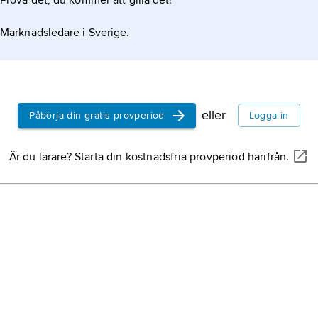
Prova det, du kommer att gilla det!
Marknadsledare i Sverige.
eller
Påbörja din gratis provperiod
Logga in
Är du lärare? Starta din kostnadsfria provperiod härifrån.