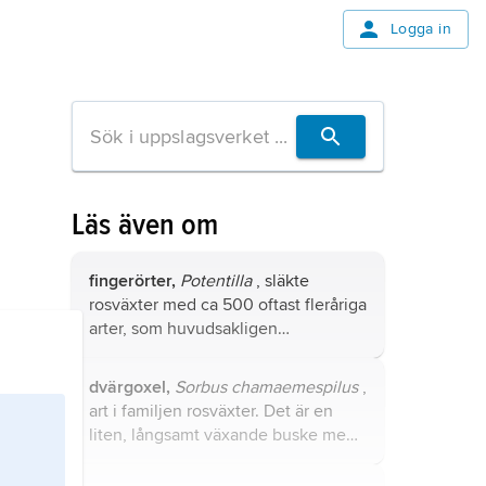
Logga in
Läs även om
fingerörter,
Potentilla
, släkte
rosväxter med ca 500 oftast fleråriga
arter, som huvudsakligen
förekommer i norra halvklotets
tempererade och boreala trakter; i
dvärgoxel,
Sorbus chamaemespilus
,
Europa finns 75 arter, i Sverige drygt
art i familjen rosväxter. Det är en
20 och på södra halvklotet några få.
liten, långsamt växande buske med
ett mycket kompakt växtsätt.