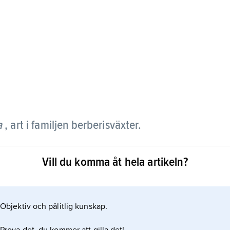
a
, art i familjen berberisväxter.
 vars yttersta skottpartier böjer sig bågformigt
Vill du komma åt hela artikeln?
De talrika gula blommorna sitter i hängen, och
röda höstfärger. Arten, som härstammar från västra
900-talet.
Objektiv och pålitlig kunskap.