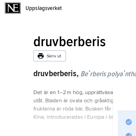
Uppslagsverket
Uppslagsverket
druvberberis
Skriv ut
druvberberis,
Beʹrberis polyaʹnth
Det är en 1–2 m hög, upprättväxande buske,
utåt. Bladen är ovala och gråaktigt gröna. 
frukterna är röda bär. Busken får vackra, 
Kina, introducerades i Europa i början av 1