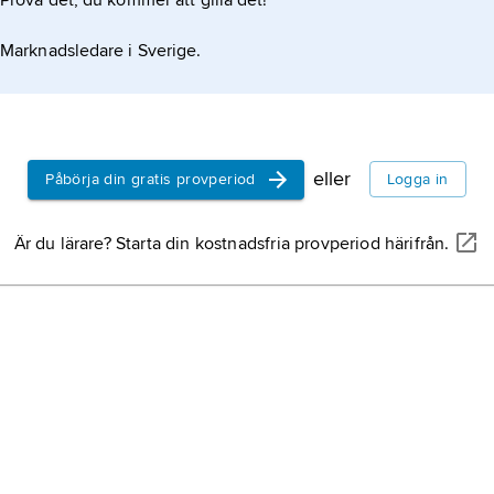
Prova det, du kommer att gilla det!
Marknadsledare i Sverige.
eller
Påbörja din gratis provperiod
Logga in
Är du lärare? Starta din kostnadsfria provperiod härifrån.