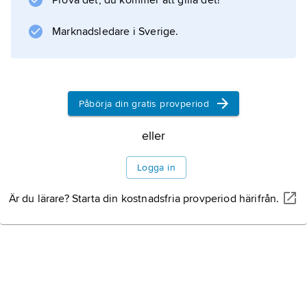
Prova det, du kommer att gilla det!
Marknadsledare i Sverige.
Påbörja din gratis provperiod
eller
Logga in
Är du lärare? Starta din kostnadsfria provperiod härifrån.