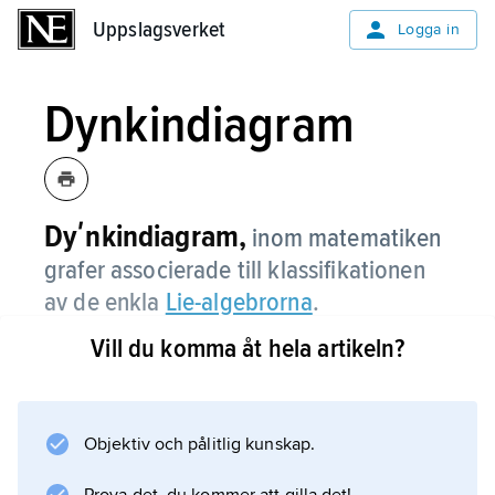
Uppslagsverket
Uppslagsverket
Logga in
Dynkindiagram
Dyʹnkindiagram,
inom matematiken
grafer associerade till klassifikationen
av de enkla
Lie-algebrorna
.
Vill du komma åt hela artikeln?
Härvid talar man om de klassiska (
A
-,
B
Objektiv och pålitlig kunskap.
-,