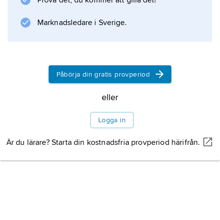
Prova det, du kommer att gilla det!
C
- och
Marknadsledare i Sverige.
D
-familjerna) och de fem exceptionella
E
6
Påbörja din gratis provperiod
,
E
eller
7
,
Logga in
E
Är du lärare? Starta din kostnadsfria provperiod härifrån.
8
,
F
4
och
G
2