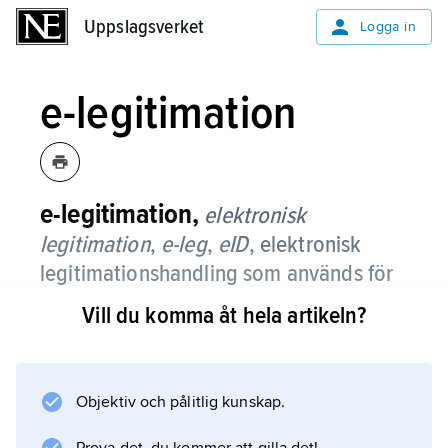
Uppslagsverket
Uppslagsverket
Logga in
e-legitimation
e-legitimation,
elektronisk
legitimation
,
e-leg
,
eID
,
elektronisk
legitimationshandling som används för
säker identifiering på internet.
Vill du komma åt hela artikeln?
Den motsvarar en vanlig legitimation,
exempelvis ID-kort eller körkort.
Objektiv och pålitlig kunskap.