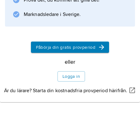
Prova det, du kommer att gilla det!
Information om artikeln
Marknadsledare i Sverige.
Påbörja din gratis provperiod
eller
Logga in
Är du lärare? Starta din kostnadsfria provperiod härifrån.