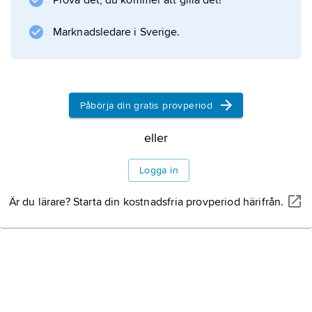
Prova det, du kommer att gilla det!
ekot i ett berglandskap. Ivar Lo-Johansson
knyter an till motivet i romanen ”Geniet”
Marknadsledare i Sverige.
(1947).
Påbörja din gratis provperiod
Information om artikeln
eller
Logga in
Är du lärare? Starta din kostnadsfria provperiod härifrån.