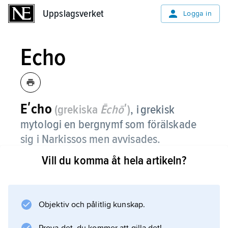
Uppslagsverket
Uppslagsverket
Logga in
Echo
Eʹcho
(grekiska
Ēchōʹ
)
,
i grekisk
mytologi en bergnymf som förälskade
sig i Narkissos men avvisades.
Vill du komma åt hela artikeln?
I sin förtvivlan tynade hon bort – ”Narkissos!
sjöng Eko döende vid sorgens källa” (Fröding)
– och förstenades; blott rösten levde kvar.
Ovidius besjöng förvandlingen (i
Objektiv och pålitlig kunskap.
’Metamorfoserna’, bok 3). Myten vill förklara