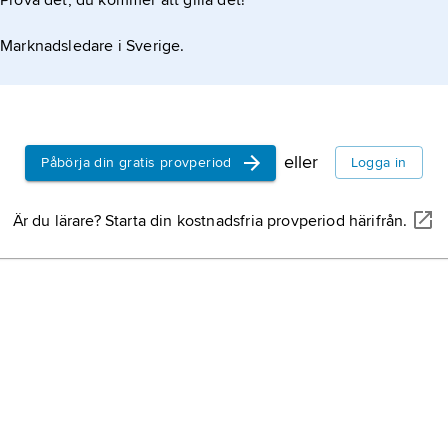
Prova det, du kommer att gilla det!
Marknadsledare i Sverige.
eller
Påbörja din gratis provperiod
Logga in
Är du lärare? Starta din kostnadsfria provperiod härifrån.