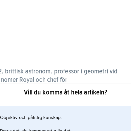
 brittisk astronom, professor i geometri vid
ronomer Royal och chef för
Vill du komma åt hela artikeln?
på Sankt Helena för att kartlägga södra stjärnhimlen,
, bl.a. som chef för ett av flottans fartyg. Vid
Objektiv och pålitlig kunskap.
ey 1705 övertygad om att en komet som observerats