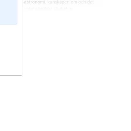
astronomi
, kunskapen om och det
vetenskapliga studiet av
himlakroppar och andra
naturföreteelser utanför planeten
jorden.
Sverige,
stat på Skandinaviska
halvön, norra Europa.