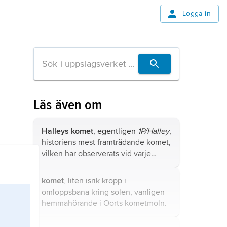
Logga in
Läs även om
Halleys komet
, egentligen
1P/Halley
,
historiens mest framträdande komet,
vilken har observerats vid varje
passage i solens närhet sedan 240
f.Kr.
komet
, liten isrik kropp i
omloppsbana kring solen, vanligen
hemmahörande i
Oorts kometmoln
.