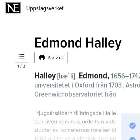
Uppslagsverket
Uppslagsverket
Edmond Halley
Skriv ut
1
/
2
Halley
Edmond,
[hæʹli],
1656–1742,
universitetet i Oxford från 1703, Ast
Greenwichobservatoriet från 1720.
I tjugoårsåldern tillbringade Halley två år 
och även senare gjorde han vidsträckta resor
studier av kometernas rörelser blev Hall
1682 måste vara identisk med kometer