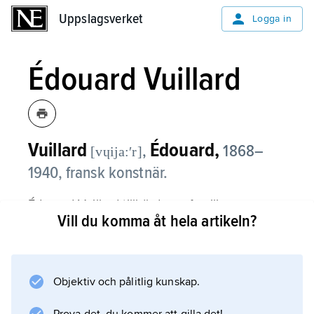
Uppslagsverket
Uppslagsverket
Logga in
Édouard Vuillard
Vuillard
Édouard,
,
1868–
[vɥija:ʹr]
1940, fransk konstnär.
Édouard Vuillard tillhörde en familj av
Vill du komma åt hela artikeln?
textiltillverkare och sysselsattes tidigt med
mönsterteckning och färgval. Sedan skolåren i
Paris var han vän med flera av de blivande
medlemmarna av
Objektiv och pålitlig kunskap.
Nabisgruppen