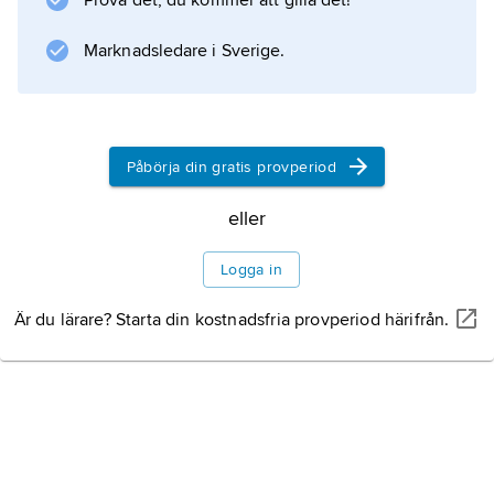
Prova det, du kommer att gilla det!
och tillhörde efter 1888 deras konstnärskrets.
Marknadsledare i Sverige.
Information om artikeln
Påbörja din gratis provperiod
eller
Logga in
Är du lärare? Starta din kostnadsfria provperiod härifrån.