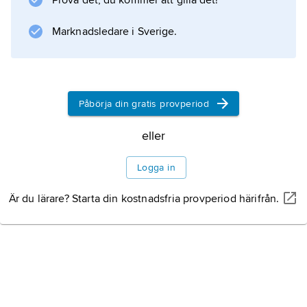
Prova det, du kommer att gilla det!
Marknadsledare i Sverige.
Påbörja din gratis provperiod
eller
Logga in
Är du lärare? Starta din kostnadsfria provperiod härifrån.