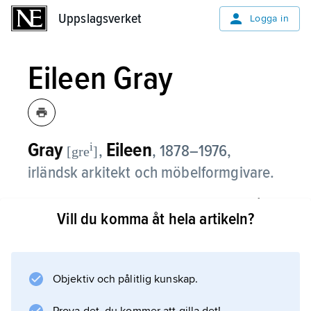
Uppslagsverket
Uppslagsverket
Logga in
Eileen Gray
Gray
Eileen
i
,
,
1878–1976,
[gre
]
irländsk arkitekt och möbelformgivare.
Eileen Gray var först verksam i London, från
Vill du komma åt hela artikeln?
1907 i Paris, där hon 1923 visade möbler i
stålrör och glas, vilket ledde till kontakter med
De Stijl, Gropius och Le Corbusier. Typiskt för
hennes funktionalistiska stålrörsmöbler är
Objektiv och pålitlig kunskap.
prioriteringen av komfort genom höj- och