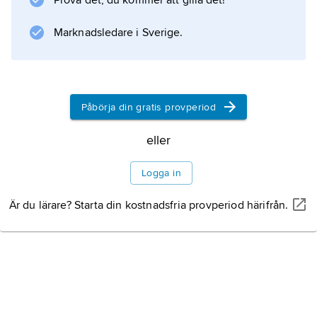
Prova det, du kommer att gilla det!
sänkbara småbord och generös stoppning i
soffor
Marknadsledare i Sverige.
Litteraturanvisning
Påbörja din gratis provperiod
eller
Information om artikeln
Logga in
Är du lärare? Starta din kostnadsfria provperiod härifrån.