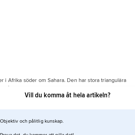
 i Afrika söder om Sahara. Den har stora triangulära
n på savannen, svankig ryggprofil, enkelt välvd panna,
Vill du komma åt hela artikeln?
n. Betarna är långa (upp till 3,5 m hos fullvuxna tjurar)
ant
Objektiv och pålitlig kunskap.