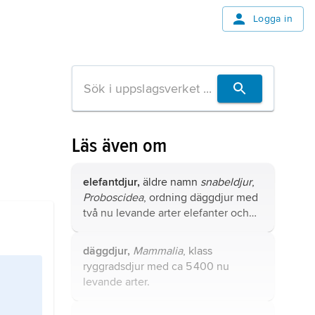
Logga in
Läs även om
elefantdjur,
äldre namn
snabeldjur
,
Proboscidea
, ordning däggdjur med
två nu levande arter elefanter och
många utdöda former.
däggdjur,
Mammalia
, klass
ryggradsdjur med ca 5 400 nu
levande arter.