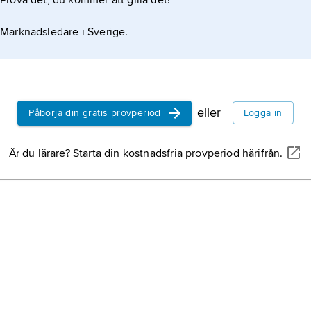
Prova det, du kommer att gilla det!
Marknadsledare i Sverige.
eller
Påbörja din gratis provperiod
Logga in
Är du lärare? Starta din kostnadsfria provperiod härifrån.