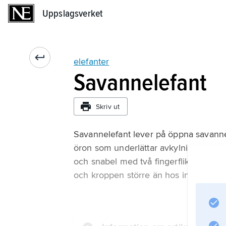
Uppslagsverket
Uppslagsverket
elefanter
Savannelefant
Skriv ut
Savannelefant lever på öppna savanner
öron som underlättar avkylning i hetta
och snabel med två fingerflikar i spetse
och kroppen större än hos indisk elef