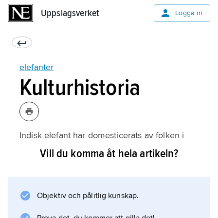
Uppslagsverket
Uppslagsverket
Logga in
elefanter
Kulturhistoria
Indisk elefant har domesticerats av folken i
Asien sedan ca 5 000 år. Den har betydligt
Vill du komma åt hela artikeln?
lugnare temperament än sina afrikanska
släktingar och lär sig lätt olika kommandon
som ges av skötaren,
Objektiv och pålitlig kunskap.
mahouten
. Själva infångandet kan ske enligt olika