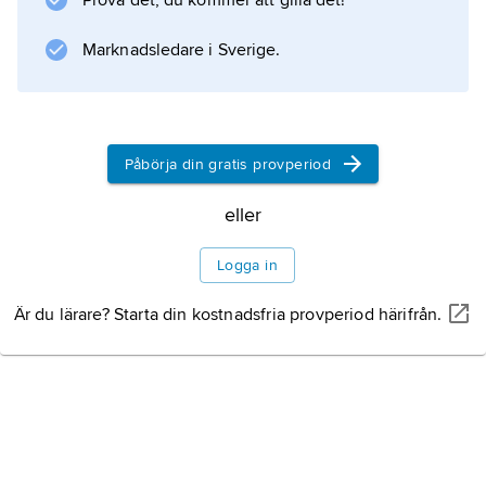
Prova det, du kommer att gilla det!
metoder: instängning av en hjord i en fålla,
infångning av ett
Marknadsledare i Sverige.
Information om artikeln
Påbörja din gratis provperiod
eller
Logga in
Är du lärare? Starta din kostnadsfria provperiod härifrån.