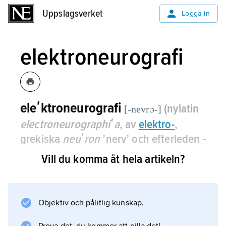
Uppslagsverket
Uppslagsverket
Logga in
elektroneurografi
eleʹktroneurografi
(nylatin
[-nevrɔ-]
electroneurographiʹa
, av
elektro
-
,
grekiska
neuʹron
’nerv’ och efterleden -
graphiʹa
’-beskrivning’, av
graʹphō
Vill du komma åt hela artikeln?
’skriva’)
,
ENeG
,
neurografi
,
klinisk
metod att mäta signalöverföringen i
motoriska och sensoriska perifera
Objektiv och pålitlig kunskap.
nerver.