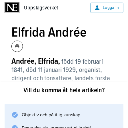
Uppslagsverket
Uppslagsverket
Logga in
Elfrida Andrée
Andrée, Elfrida,
född 19 februari
1841, död 11 januari 1929, organist,
dirigent och tonsättare, landets första
kvinnliga organist; syster till Fredrika
Vill du komma åt hela artikeln?
Stenhammar.
Andrée växte upp i Visby i en familj där
fadern uppfostrade sina två döttrar till att bli
Objektiv och pålitlig kunskap.
musiker. Efter organistexamen 1857