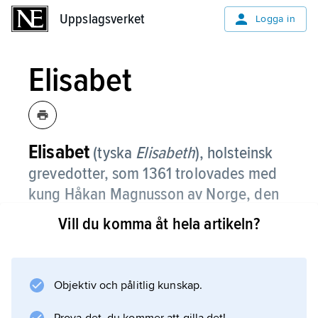
Uppslagsverket
Uppslagsverket
Logga in
Elisabet
Elisabet
(tyska
Elisabeth
),
holsteinsk
grevedotter, som 1361 trolovades med
kung Håkan Magnusson av Norge, den
svenske kungen Magnus Erikssons son,
Vill du komma åt hela artikeln?
sedan Håkan hade brutit sin förlovning
med Valdemar Atterdags dotter
Margareta.
Objektiv och pålitlig kunskap.
På färden över Östersjön drevs Elisabets