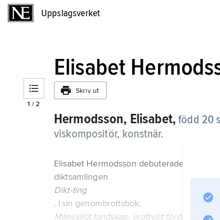
Uppslagsverket
Uppslagsverket
Elisabet Hermods
Skriv ut
1
/
2
Hermodsson, Elisabet,
född 20 s
viskompositör, konstnär.
Elisabet Hermodsson debuterade som dikt
diktsamlingen
Dikt-ting
. I sin genombrottsbok,
Mänskligt landskap, orättvist fördelat