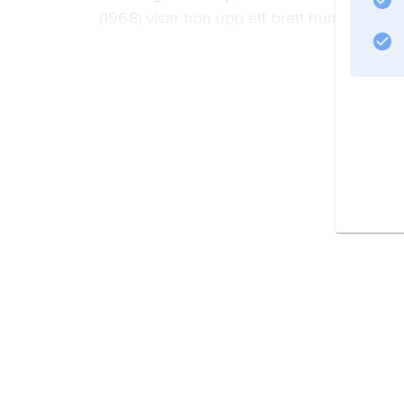
(1968) visar hon upp ett brett humanistiskt
grundsyn. Hennes synsätt återspeglades i de
Rit och revolution
(1968). Därefter spelade visan
Litteraturanvisning
Information om artikeln