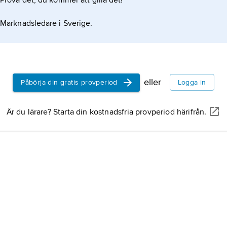
Prova det, du kommer att gilla det!
, politiskt och socialt engagemang och en kristen
 civilisationskritiska essäerna i
Marknadsledare i Sverige.
eller
Påbörja din gratis provperiod
Logga in
Är du lärare? Starta din kostnadsfria provperiod härifrån.