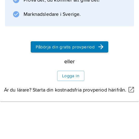
Prova det, du kommer att gilla det!
biologi och fysiologi vid University of
California, San Francisco.
Marknadsledare i Sverige.
Information om artikeln
Påbörja din gratis provperiod
eller
Logga in
Är du lärare? Starta din kostnadsfria provperiod härifrån.