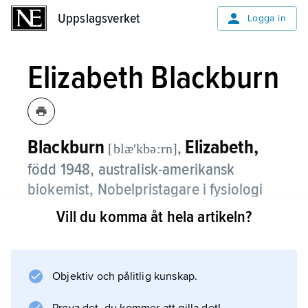
Uppslagsverket
Uppslagsverket
Logga in
Elizabeth Blackburn
Blackburn
Elizabeth,
,
[blæʹkbə:rn]
född 1948, australisk-amerikansk
biokemist, Nobelpristagare i fysiologi
eller medicin 2009.
Vill du komma åt hela artikeln?
Blackburn, utbildad i Australien, Storbritannien
och USA, blev 1986 professor i
molekylärbiologi vid University of California,
Objektiv och pålitlig kunskap.
Berkeley, och är sedan 1990 professor i