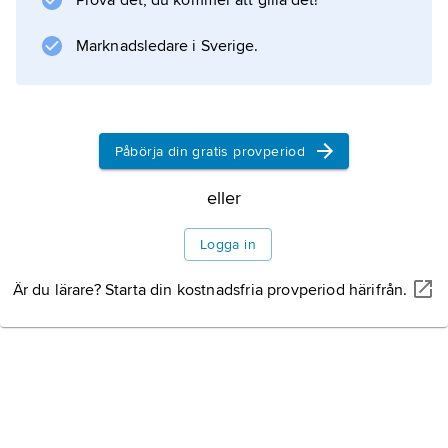
Prova det, du kommer att gilla det!
utanför Eluru finns buddhistiska arkeologiska
lämningar.
Marknadsledare i Sverige.
Information om artikeln
Påbörja din gratis provperiod
eller
Logga in
Är du lärare? Starta din kostnadsfria provperiod härifrån.