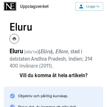
Uppslagsverket
Uppslagsverket
Logga in
Eluru
Eluru
(
Elūru
),
Ellore
,
stad i
[eluʹrə]
delstaten Andhra Pradesh, Indien; 214
400 invånare (2011).
Vill du komma åt hela artikeln?
Eluru, beläget vid kanalsystemet mellan
floderna Godavaris och Krishnas utflöden, har
läder- och textilindustri samt mattframställning.
Staden är en viktig handelsplats för ris,
Objektiv och pålitlig kunskap.
oljeväxter, tobak och socker. I byn Pedda Vegi