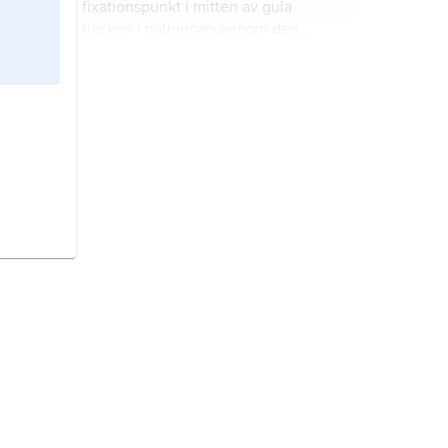
fixationspunkt i mitten av gula
fläcken i näthinnan genom den
centrala delen av linsen och
hornhinnan till det föremål som
fjärrpunkt,
den mest avlägsna punkt
fixeras.
som avbildas skarpt på näthinnan
när ögat inte ackommoderar, dvs. är
avslappat.
cylinderglas,
linser som är slipade
för att korrigera ljusbrytningen vid
astigmatism
.
dubbelseende,
diplopi
, den
vanligaste följden av nedsatt
funktion av en eller flera
ögonmuskler.