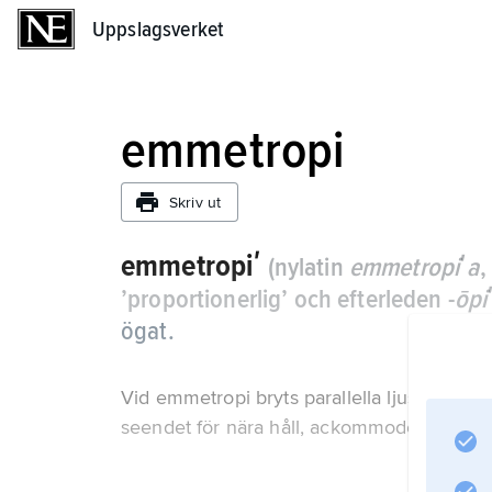
Uppslagsverket
Uppslagsverket
emmetropi
Skriv ut
emmetropiʹ
(nylatin
emmetropiʹa
,
’proportionerlig’ och efterleden -
ōpi
ögat.
Vid emmetropi bryts parallella ljusstrålar 
seendet för nära håll, ackommoderar.