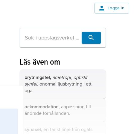
Logga in
Läs även om
brytningsfel,
ametropi
,
optiskt
synfel
, onormal ljusbrytning i ett
öga.
ackommodation
, anpassning till
ändrade förhållanden.
synaxel,
en tänkt linje från ögats