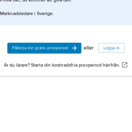
Prova det, du kommer att gilla det!
Marknadsledare i Sverige.
eller
Påbörja din gratis provperiod
Logga in
Är du lärare? Starta din kostnadsfria provperiod härifrån.