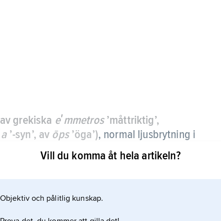
 av grekiska
eʹmmetros
’måttriktig’,
ʹa
’-syn’, av
ōps
’öga’)
,
normal ljusbrytning i
Vill du komma åt hela artikeln?
samman på näthinnan utan att ögat ställer om
Objektiv och pålitlig kunskap.