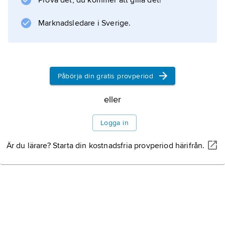
Prova det, du kommer att gilla det!
Marknadsledare i Sverige.
Påbörja din gratis provperiod
eller
Logga in
Är du lärare? Starta din kostnadsfria provperiod härifrån.